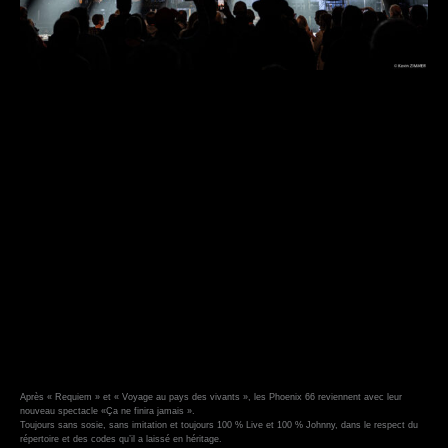
Communiqué de presse !
Pour le modeste musicien de bal que j’étais dans les années 80, la mort de Johnny a sonné
comme une évidence pour moi.
Remonter sur scène mais pour faire quoi, le Boss est parti, il est irremplaçable, on le croyait
éternel et pourtant un pan de ma jeunesse nous quitte , ce jour là, je veux lui rendre hommage
c’est sûr!
Mon idée c’est de faire vivre le TAULIER au travers de nos émotions , sur scène, en musique
bien sûr, avec un chanteur qui possède exactement le profil que j’attends . De l’humilité, une voix
, une personnalité : celle d’Anthony Da Silva .
On se lance Anthony et moi à la recherche de musiciens dans notre état d’esprit .
Le groupe prend forme et nous le baptisons Phœnix 66, nous voilà sur nos premiers concerts,
nos premières salles, nos premiers applaudissements, sans imitations, sans sosie, sans
déguisement qui pourrait singer Le Vrai Johnny !
Pas de lunettes noires, pas de bagues…En clair, pas de cinéma. Dans ces mots notre ADN est
défini !
Après « Requiem » et « Voyage au pays des vivants », les Phoenix 66 reviennent avec leur
nouveau spectacle «Ça ne finira jamais ».
Toujours sans sosie, sans imitation et toujours 100 % Live et 100 % Johnny, dans le respect du
répertoire et des codes qu’il a laissé en héritage.